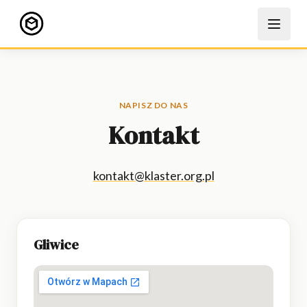
Przejdź do treści
NAPISZ DO NAS
Kontakt
kontakt@klaster.org.pl
Gliwice